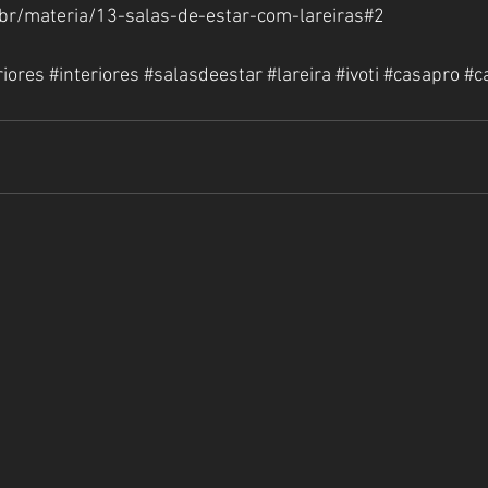
m.br/materia/13-salas-de-estar-com-lareiras#2
riores
#interiores
#salasdeestar
#lareira
#ivoti
#casapro
#c