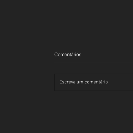
Comentários
Escreva um comentário
#8. NO CAMPO, NA PRAIA,
NA CIDADE