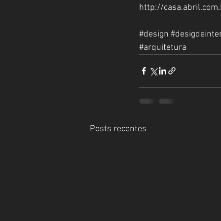
http://casa.abril.co
#design
#desigdeinte
#arquitetura
Posts recentes