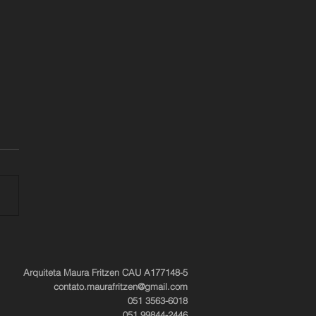
PET DESIGN
Arquiteta Maura Fritzen CAU A177148-5
contato.maurafritzen@gmail.com
051 3563-6018
051 99844-2446